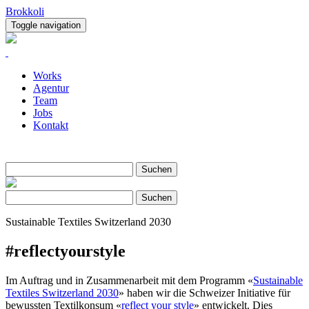
Brokkoli
Toggle navigation
Works
Agentur
Team
Jobs
Kontakt
Suche
Suchen
Suche
Suchen
Sustainable Textiles Switzerland 2030
#reflectyourstyle
Im Auftrag und in Zusammenarbeit mit dem Programm «
Sustainable
Textiles Switzerland 2030
» haben wir die Schweizer Initiative für
bewussten Textilkonsum «
reflect your style
» entwickelt. Dies